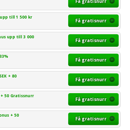
Få gratisnurr
p till 1 500 kr
Få gratisnurr
s upp till 3 000
Få gratisnurr
233%
Få gratisnurr
SEK + 80
Få gratisnurr
+ 50 Gratissnurr
Få gratisnurr
onus + 50
Få gratisnurr