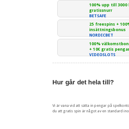
100% upp till 3000 
gratissnurr
BETSAFE
25 freespins + 10
insättningsbonus
NORDICBET
100% välkomstbonu
+ 10€ gratis penga
VIDEOSLOTS
Hur går det hela till?
Vi är vana vid att sätta in pengar på spelkont
du att gratis spin är något av en standard in