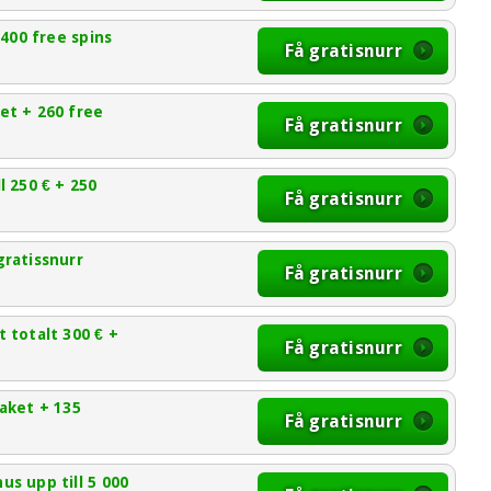
 400 free spins
Få gratisnurr
et + 260 free
Få gratisnurr
l 250 € + 250
Få gratisnurr
ratissnurr
Få gratisnurr
 totalt 300 € +
Få gratisnurr
aket + 135
Få gratisnurr
s upp till 5 000