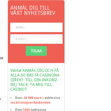
ANMÄL DIG TILL
VÅRT NYHETSBREV
t
nit
Vänta!
ANMÄL DIG OCH FÅ
ALLA DE BÄSTA CASINONA
DIREKT TILL DIN INKORG!
NEJ TACK, TA MIG TILL
CASINOT
Över
20 000 euro
i exklusiva
n
insättningserbjudanden
Över
1650
exklusiva