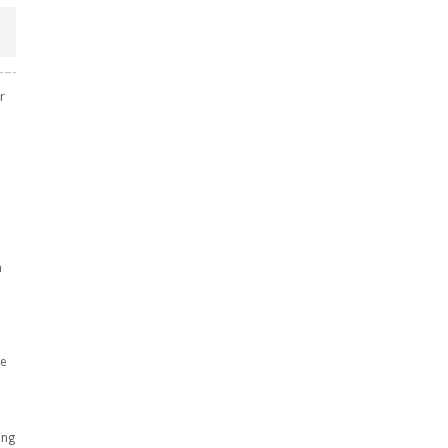
r
h
m
re
ing