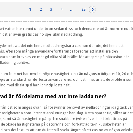
1
2
3
4
…
28
ket vatten har runnit under bron sedan dess, och denna metod är normen nu fö
h det är även gratis casino spel utan nedladdning.
yder inte att det inte finns nedladdningsbara casinon där ute, det finns det
tvis, eftersom många användare fortfarande föredrar att installera den
ara som krävs av en mängd olika skäl istället för att spela på nätcasino där
dladdning behövs.
rsom Internet har mycket högre hastigheter nu än någonsin tidigare: 10, 20 oc
ps är standard för de flesta användare nu, och det innebär att de problem so
ino med direkt spel har i princip lösts helt.
ad är fördelarna med att inte ladda ner?
 från det som anges ovan, så försvinner behovet av nedladdningar idag tack va
astigheterna som Internet-anslutningar har idag. Detta sparar tid, vilket är det
e, samt så är hastigheten på spelen snabbare (vilken även har förbättrats på
 de ökade hastigheterna på datorerna och förbättrad teknik), säkerheten är
d och det faktum att om du inte vill spela längre på ett casino av någon anledn