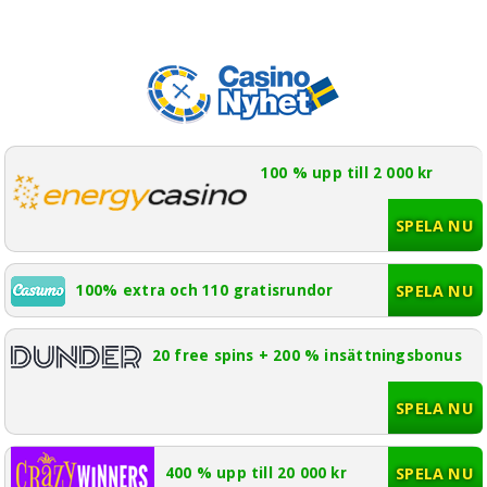
100 % upp till 2 000 kr
SPELA NU
SPELA NU
100% extra och 110 gratisrundor
20 free spins + 200 % insättningsbonus
SPELA NU
SPELA NU
400 % upp till 20 000 kr