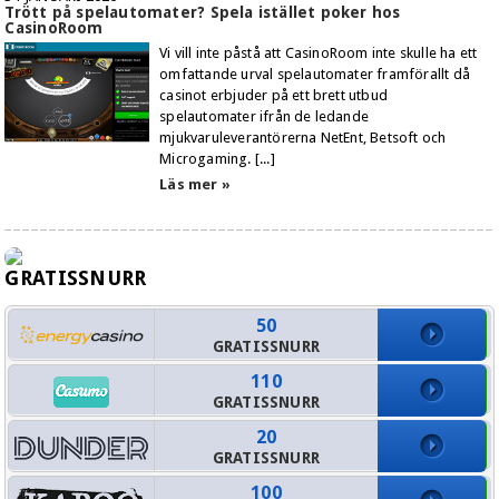
Trött på spelautomater? Spela istället poker hos
CasinoRoom
Vi vill inte påstå att CasinoRoom inte skulle ha ett
omfattande urval spelautomater framförallt då
casinot erbjuder på ett brett utbud
spelautomater ifrån de ledande
mjukvaruleverantörerna NetEnt, Betsoft och
Microgaming. [...]
Läs mer »
GRATISSNURR
50
GRATISSNURR
110
GRATISSNURR
20
GRATISSNURR
100