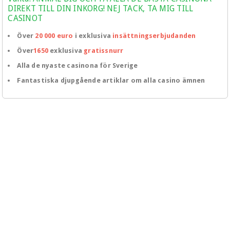
DIREKT TILL DIN INKORG! NEJ TACK, TA MIG TILL
CASINOT
Över
20 000 euro
i exklusiva
insättningserbjudanden
Över
1650
exklusiva
gratissnurr
Alla de nyaste casinona för Sverige
Fantastiska djupgående artiklar om alla casino ämnen