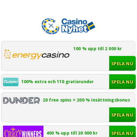
100 % upp till 2 000 kr
SPELA NU
SPELA NU
100% extra och 110 gratisrundor
20 free spins + 200 % insättningsbonus
SPELA NU
SPELA NU
400 % upp till 20 000 kr