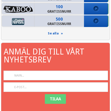
100
GRATISSNURR
500
GRATISSNURR
Se alla »
ANMÄL DIG TILL VÅRT
NYHETSBREV