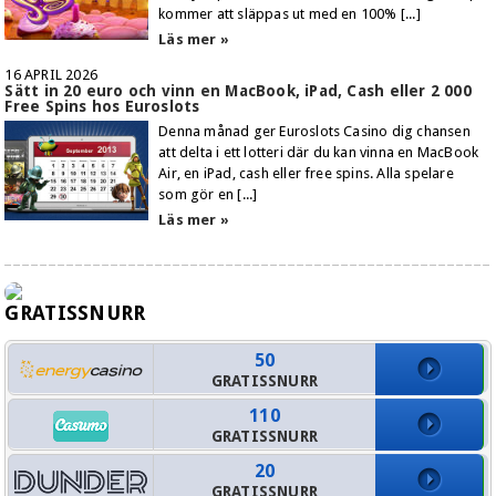
kommer att släppas ut med en 100% [...]
Läs mer »
16 APRIL 2026
Sätt in 20 euro och vinn en MacBook, iPad, Cash eller 2 000
Free Spins hos Euroslots
Denna månad ger Euroslots Casino dig chansen
att delta i ett lotteri där du kan vinna en MacBook
Air, en iPad, cash eller free spins. Alla spelare
som gör en [...]
Läs mer »
GRATISSNURR
50
GRATISSNURR
110
GRATISSNURR
20
GRATISSNURR