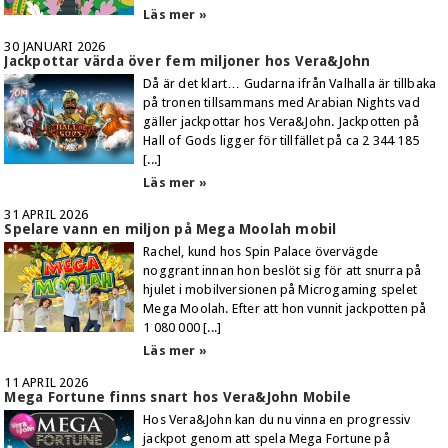
Läs mer »
30 JANUARI 2026
Jackpottar värda över fem miljoner hos Vera&John
Då är det klart… Gudarna ifrån Valhalla är tillbaka
på tronen tillsammans med Arabian Nights vad
gäller jackpottar hos Vera&John. Jackpotten på
Hall of Gods ligger för tillfället på ca 2 344 185
[...]
Läs mer »
31 APRIL 2026
Spelare vann en miljon på Mega Moolah mobil
Rachel, kund hos Spin Palace övervägde
noggrant innan hon beslöt sig för att snurra på
hjulet i mobilversionen på Microgaming spelet
Mega Moolah. Efter att hon vunnit jackpotten på
1 080 000 [...]
Läs mer »
11 APRIL 2026
Mega Fortune finns snart hos Vera&John Mobile
Hos Vera&John kan du nu vinna en progressiv
jackpot genom att spela Mega Fortune på