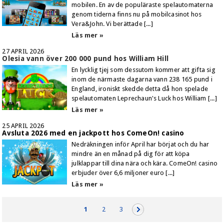
mobilen. En av de populäraste spelautomaterna
genom tiderna finns nu på mobilcasinot hos
Vera&John. Vi berättade [...]
Läs mer »
27 APRIL 2026
Olesia vann över 200 000 pund hos William Hill
En lycklig tjej som dessutom kommer att gifta sig
inom de närmaste dagarna vann 238 165 pund i
England, ironiskt skedde detta då hon spelade
spelautomaten Leprechaun's Luck hos William [...]
Läs mer »
25 APRIL 2026
Avsluta 2026 med en jackpott hos ComeOn! casino
Nedräkningen inför April har börjat och du har
mindre än en månad på dig för att köpa
julklappar till dina nära och kära. ComeOn! casino
erbjuder över 6,6 miljoner euro [...]
Läs mer »
1
2
3