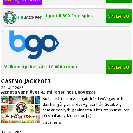
SPELA NU
Upp till 500 free spins
SPELA NU
Välkomstpaket värt 10 000 kronor
CASINO JACKPOTT
21 JULI 2026
Agneta vann över 43 miljoner hos LeoVegas
Nu har nästa storvinst gått från LeoVegas, och
den här gången är det Agneta från Göteborg
som är den lyckliga vinnaren. Efter att snurrat loss
på sin iPad lyckades hon [...]
Läs mer »
17 JULI 2026