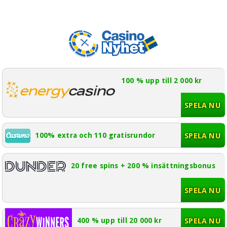
100 % upp till 2 000 kr
SPELA NU
SPELA NU
100% extra och 110 gratisrundor
20 free spins + 200 % insättningsbonus
SPELA NU
SPELA NU
400 % upp till 20 000 kr