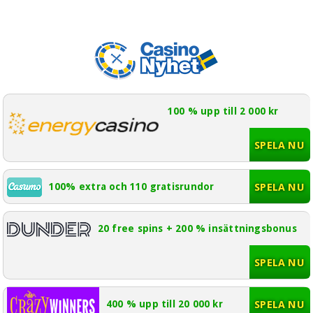
100 % upp till 2 000 kr
SPELA NU
SPELA NU
100% extra och 110 gratisrundor
20 free spins + 200 % insättningsbonus
SPELA NU
SPELA NU
400 % upp till 20 000 kr