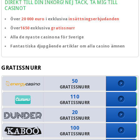
DIREKT TILL DIN INKORG! NEJ TACK, TA MIG TILL
CASINOT
Över
20 000 euro
i exklusiva
insättningserbjudanden
Över
1650
exklusiva
gratissnurr
Alla de nyaste casinona för Sverige
Fantastiska djupgående artiklar om alla casino ämnen
GRATISSNURR
50
GRATISSNURR
110
GRATISSNURR
20
GRATISSNURR
100
GRATISSNURR