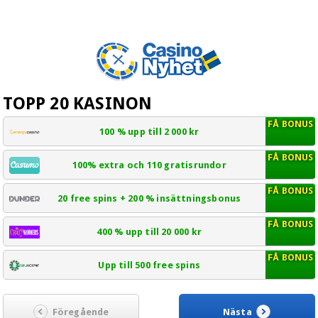
TOPP 20 KASINON
FÅ BONUS
100 % upp till 2 000 kr
FÅ BONUS
100% extra och 110 gratisrundor
FÅ BONUS
20 free spins + 200 % insättningsbonus
FÅ BONUS
400 % upp till 20 000 kr
FÅ BONUS
Upp till 500 free spins
Föregående
Nästa