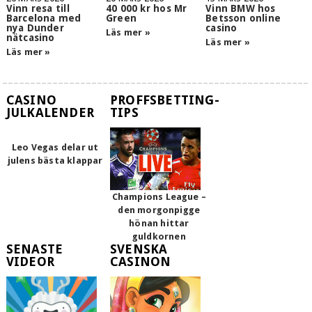
Vinn resa till
40 000 kr hos Mr
Vinn BMW hos
Barcelona med
Green
Betsson online
nya Dunder
casino
Läs mer »
nätcasino
Läs mer »
Läs mer »
CASINO
PROFFSBETTING-
JULKALENDER
TIPS
Leo Vegas delar ut
julens bästa klappar
Champions League –
den morgonpigge
hönan hittar
guldkornen
SENASTE
SVENSKA
VIDEOR
CASINON