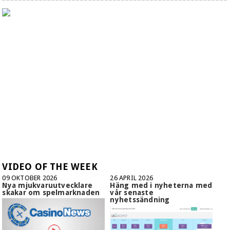
VIDEO OF THE WEEK
09 OKTOBER 2026
26 APRIL 2026
Nya mjukvaruutvecklare
Häng med i nyheterna med
skakar om spelmarknaden
vår senaste
nyhetssändning