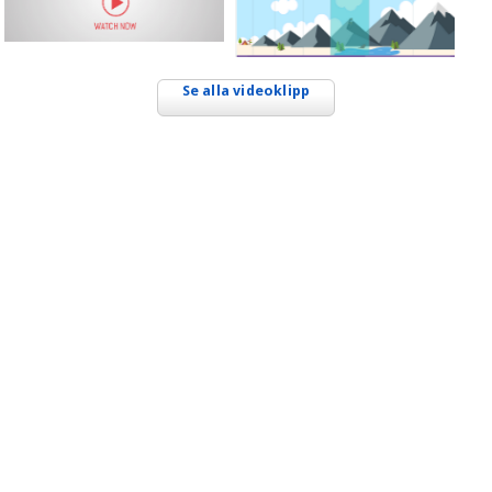
Se alla videoklipp