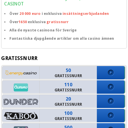
CASINOT
Över
20 000 euro
i exklusiva
insättningserbjudanden
Över
1650
exklusiva
gratissnurr
Alla de nyaste casinona för Sverige
Fantastiska djupgående artiklar om alla casino ämnen
GRATISSNURR
50
GRATISSNURR
110
GRATISSNURR
20
GRATISSNURR
100
GRATISSNURR
500