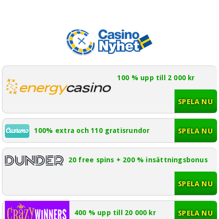
100 % upp till 2 000 kr
SPELA NU
SPELA NU
100% extra och 110 gratisrundor
20 free spins + 200 % insättningsbonus
SPELA NU
SPELA NU
400 % upp till 20 000 kr