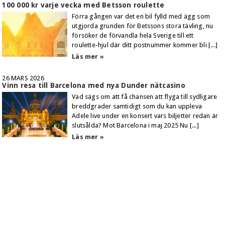
100 000 kr varje vecka med Betsson roulette
Förra gången var det en bil fylld med ägg som
utgjorda grunden för Betssons stora tävling, nu
försöker de förvandla hela Sverige till ett
roulette-hjul där ditt postnummer kommer bli [...]
Läs mer »
26 MARS 2026
Vinn resa till Barcelona med nya Dunder nätcasino
Vad sägs om att få chansen att flyga till sydligare
breddgrader samtidigt som du kan uppleva
Adele live under en konsert vars biljetter redan är
slutsålda? Mot Barcelona i maj 2025 Nu [...]
Läs mer »