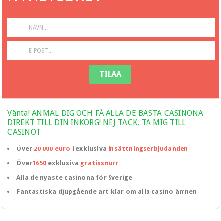
Vänta!
ANMÄL DIG OCH FÅ ALLA DE BÄSTA CASINONA
DIREKT TILL DIN INKORG! NEJ TACK, TA MIG TILL
CASINOT
Över
20 000 euro
i exklusiva
insättningserbjudanden
Över
1650
exklusiva
gratissnurr
Alla de nyaste casinona för Sverige
Fantastiska djupgående artiklar om alla casino ämnen