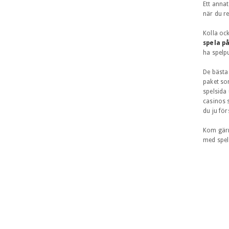
Ett annat
när du re
Kolla oc
spela p
ha spelp
De bästa 
paket so
spelsida 
casinos 
du ju för
Kom gärna
med spel 