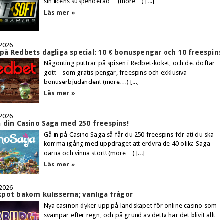
sin licens suspenderad… (more…) [...]
Läs mer »
 2026
på Redbets dagliga special: 10 € bonuspengar och 10 freespin
Någonting puttrar på spisen i Redbet-köket, och det doftar
gott – som gratis pengar, freespins och exklusiva
bonuserbjudanden! (more…) [...]
Läs mer »
 2026
a din Casino Saga med 250 freespins!
Gå in på Casino Saga så får du 250 freespins för att du ska
komma igång med uppdraget att erövra de 40 olika Saga-
öarna och vinna stort! (more…) [...]
Läs mer »
 2026
kpot bakom kulisserna; vanliga frågor
Nya casinon dyker upp på landskapet för online casino som
svampar efter regn, och på grund av detta har det blivit allt