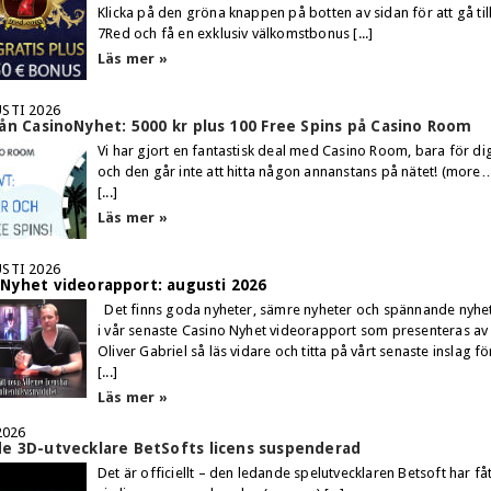
Klicka på den gröna knappen på botten av sidan för att gå til
7Red och få en exklusiv välkomstbonus [...]
Läs mer »
STI 2026
rån CasinoNyhet: 5000 kr plus 100 Free Spins på Casino Room
Vi har gjort en fantastisk deal med Casino Room, bara för di
och den går inte att hitta någon annanstans på nätet! (more
[...]
Läs mer »
STI 2026
 Nyhet videorapport: augusti 2026
Det finns goda nyheter, sämre nyheter och spännande nyhe
i vår senaste Casino Nyhet videorapport som presenteras av
Oliver Gabriel så läs vidare och titta på vårt senaste inslag fö
[...]
Läs mer »
2026
e 3D-utvecklare BetSofts licens suspenderad
Det är officiellt – den ledande spelutvecklaren Betsoft har fåt