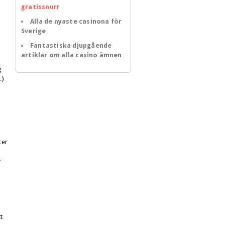
l
gratissnurr
Alla de nyaste casinona för
Sverige
Fantastiska djupgående
artiklar om alla casino ämnen
g
…)
ter
r
t