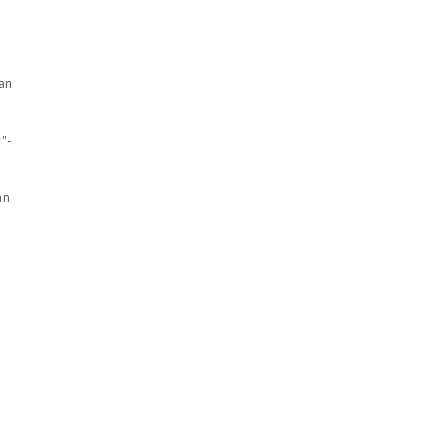
t
kan
r"-
an