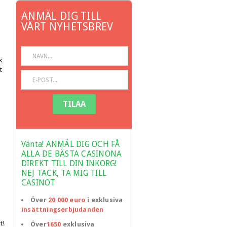
ANMÄL DIG TILL
VÅRT NYHETSBREV
k
t
)
Vänta!
ANMÄL DIG OCH FÅ
ALLA DE BÄSTA CASINONA
DIREKT TILL DIN INKORG!
NEJ TACK, TA MIG TILL
CASINOT
Över
20 000 euro
i exklusiva
insättningserbjudanden
t!
Över
1650
exklusiva