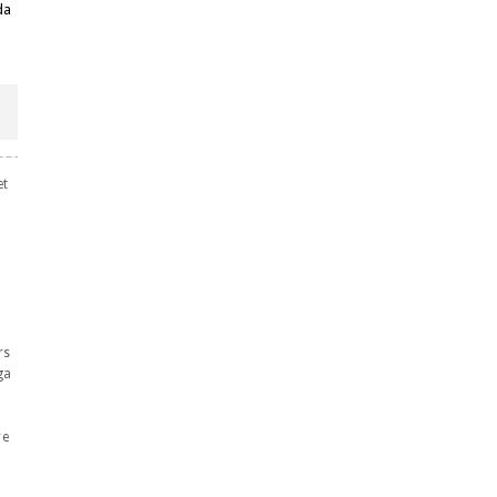
da
et
rs
ga
re