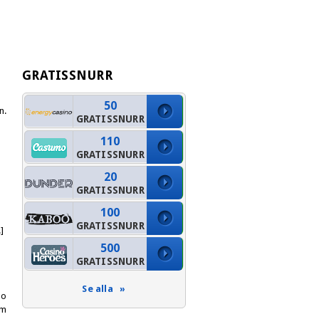
GRATISSNURR
50
n.
GRATISSNURR
110
GRATISSNURR
20
GRATISSNURR
100
GRATISSNURR
]
500
GRATISSNURR
Se alla »
no
om