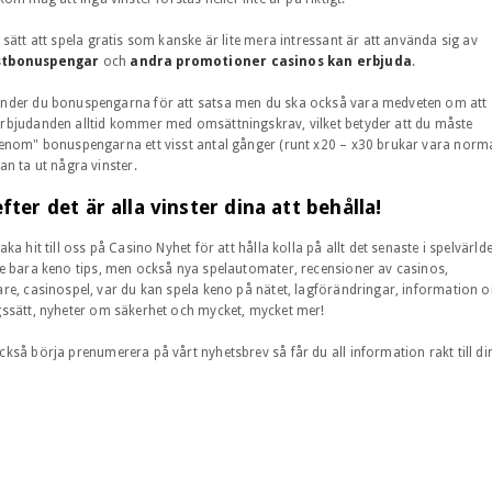
 sätt att spela gratis som kanske är lite mera intressant är att använda sig av
stbonuspengar
och
andra promotioner casinos kan erbjuda
.
nder du bonuspengarna för att satsa men du ska också vara medveten om att
rbjudanden alltid kommer med omsättningskrav, vilket betyder att du måste
genom" bonuspengarna ett visst antal gånger (runt x20 – x30 brukar vara norma
an ta ut några vinster.
ter det är alla vinster dina att behålla!
aka hit till oss på Casino Nyhet för att hålla kolla på allt det senaste i spelvärld
te bara keno tips, men också nya spelautomater, recensioner av casinos,
are, casinospel, var du kan spela keno på nätet, lagförändringar, information 
gssätt, nyheter om säkerhet och mycket, mycket mer!
kså börja prenumerera på vårt nyhetsbrev så får du all information rakt till di