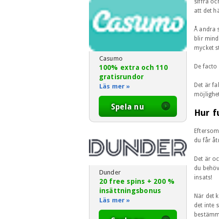
siffra o
att det h
Å andra s
blir min
mycket 
Casumo
De facto 
100% extra och 110
gratisrundor
Det är fa
Läs mer »
möjlighet
Spela nu
Hur f
Eftersom
du får åt
Det är o
du behöve
Dunder
insats!
20 free spins + 200 %
insättningsbonus
När det k
Läs mer »
det inte
bestämma 