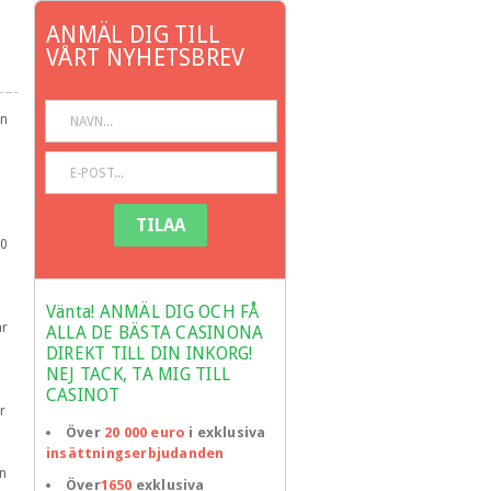
ANMÄL DIG TILL
VÅRT NYHETSBREV
en
80
Vänta!
ANMÄL DIG OCH FÅ
ar
ALLA DE BÄSTA CASINONA
DIREKT TILL DIN INKORG!
NEJ TACK, TA MIG TILL
CASINOT
r
Över
20 000 euro
i exklusiva
insättningserbjudanden
en
Över
1650
exklusiva