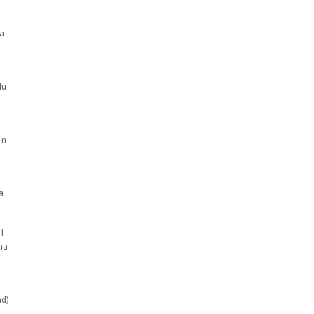
ma
du
in
a
l
ma
ad)