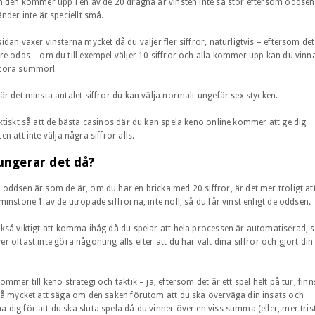
ch den kommer upp i en av de 20 dragna är vinsten inte så stor eftersom oddsen
änder inte är speciellt små.
idan växer vinsterna mycket då du väljer fler siffror, naturligtvis – eftersom det
dre odds – om du till exempel väljer 10 siffror och alla kommer upp kan du vinn
stora summor!
är det minsta antalet siffror du kan välja normalt ungefär sex stycken.
ktiskt så att de bästa casinos där du kan spela keno online kommer att ge dig
en att inte välja några siffror alls.
ungerar det då?
 oddsen är som de är, om du har en bricka med 20 siffror, är det mer troligt at
minstone 1 av de utropade siffrorna, inte noll, så du får vinst enligt de oddsen.
ckså viktigt att komma ihåg då du spelar att hela processen är automatiserad, 
r oftast inte göra någonting alls efter att du har valt dina siffror och gjort din
ommer till keno strategi och taktik – ja, eftersom det är ett spel helt på tur, finn
 så mycket att säga om den saken förutom att du ska överväga din insats och
dig för att du ska sluta spela då du vinner över en viss summa (eller, mer trist