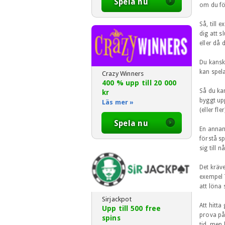
Spela nu
om du fö
Så, till
dig att s
eller då
Du kanske
kan spel
Crazy Winners
400 % upp till 20 000
Så du ka
kr
byggt upp
Läs mer »
(eller fler
Spela nu
En annan 
förstå sp
sig till 
Det kräve
exempel 
att löna 
Sirjackpot
Att hitta
Upp till 500 free
prova på
spins
tid, men 