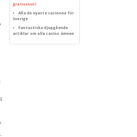
gratissnurr
Alla de nyaste casinona för
Sverige
a
Fantastiska djupgående
artiklar om alla casino ämnen
t
så
s
,