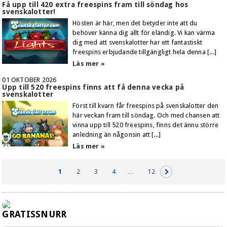
Få upp till 420 extra freespins fram till söndag hos
svenskalotter!
Hösten är här, men det betyder inte att du
behöver känna dig allt för eländig. Vi kan värma
dig med att svenskalotter har ett fantastiskt
freespins erbjudande tillgängligt hela denna [...]
Läs mer »
01 OKTOBER 2026
Upp till 520 freespins finns att få denna vecka på
svenskalotter
Först till kvarn får freespins på svenskalotter den
här veckan fram till söndag. Och med chansen att
vinna upp till 520 freespins, finns det ännu större
anledning än någonsin att [...]
Läs mer »
1
2
3
4
…
12
GRATISSNURR