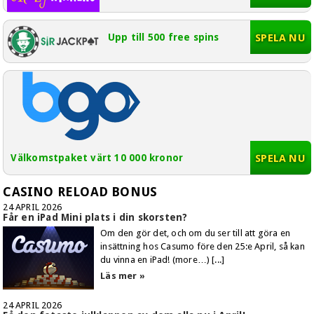
SPELA NU
Upp till 500 free spins
SPELA NU
Välkomstpaket värt 10 000 kronor
CASINO RELOAD BONUS
24 APRIL 2026
Får en iPad Mini plats i din skorsten?
Om den gör det, och om du ser till att göra en
insättning hos Casumo före den 25:e April, så kan
du vinna en iPad! (more…) [...]
Läs mer »
24 APRIL 2026