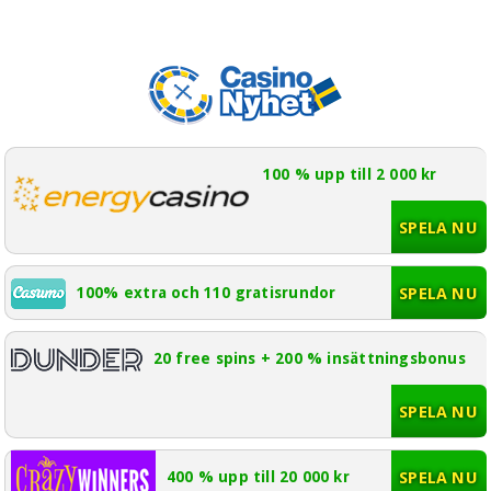
100 % upp till 2 000 kr
SPELA NU
SPELA NU
100% extra och 110 gratisrundor
20 free spins + 200 % insättningsbonus
SPELA NU
SPELA NU
400 % upp till 20 000 kr