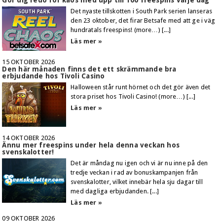
Gör dig redo för kaos med upp till 100 freespins varje dag
Det nyaste tillskotten i South Park serien lanseras
den 23 oktober, det firar Betsafe med att ge i väg
hundratals freespins! (more…) [...]
Läs mer »
15 OKTOBER 2026
Den här månaden finns det ett skrämmande bra
erbjudande hos Tivoli Casino
Halloween står runt hörnet och det gör även det
stora priset hos Tivoli Casino! (more…) [...]
Läs mer »
14 OKTOBER 2026
Ännu mer freespins under hela denna veckan hos
svenskalotter!
Det är måndag nu igen och vi är nu inne på den
tredje veckan i rad av bonuskampanjen från
svenskalotter, vilket innebär hela sju dagar till
med dagliga erbjudanden. [...]
Läs mer »
09 OKTOBER 2026