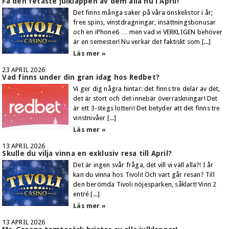
Få den fetaste julklappen av dem alla nu i April!
Det finns många saker på våra önskelistor i år;
free spins, vinstdragningar, insättningsbonusar
och en iPhone6 … men vad vi VERKLIGEN behöver
är en semester! Nu verkar det faktiskt som [...]
Läs mer »
23 APRIL 2026
Vad finns under din gran idag hos Redbet?
Vi ger dig några hintar: det finns tre delar av det,
det är stort och det innebär överraskningar! Det
är ett 3-stegs lotteri! Det betyder att det finns tre
vinstnivåer [...]
Läs mer »
13 APRIL 2026
Skulle du vilja vinna en exklusiv resa till April?
Det är ingen svår fråga, det vill vi väll alla?! I år
kan du vinna hos Tivoli! Och vart går resan? Till
den berömda Tivoli nöjesparken, såklart! Vinn 2
entré [...]
Läs mer »
13 APRIL 2026