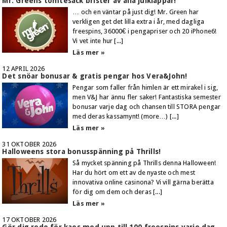
Mr. Greens tomtesäck brister av alla julklappar!
… och en väntar på just dig! Mr. Green har
verkligen get det lilla extra i år, med dagliga
freespins, 36000€ i pengapriser och 20 iPhone6!
Vi vet inte hur [...]
Läs mer »
12 APRIL 2026
Det snöar bonusar & gratis pengar hos Vera&John!
Pengar som faller från himlen är ett mirakel i sig,
men V&J har ännu fler saker! Fantastiska semester
bonusar varje dag och chansen till STORA pengar
med deras kassamynt! (more…) [...]
Läs mer »
31 OKTOBER 2026
Halloweens stora bonusspänning på Thrills!
Så mycket spänning på Thrills denna Halloween!
Har du hört om ett av de nyaste och mest
innovativa online casinona? Vi vill gärna berätta
för dig om dem och deras [...]
Läs mer »
17 OKTOBER 2026