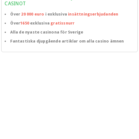
CASINOT
Över
20 000 euro
i exklusiva
insättningserbjudanden
Över
1650
exklusiva
gratissnurr
Alla de nyaste casinona för Sverige
Fantastiska djupgående artiklar om alla casino ämnen