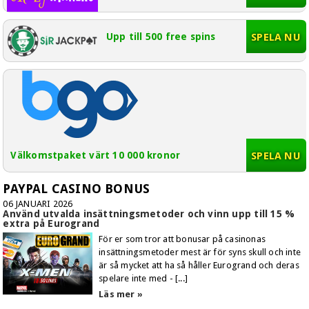
SPELA NU
Upp till 500 free spins
SPELA NU
Välkomstpaket värt 10 000 kronor
PAYPAL CASINO BONUS
06 JANUARI 2026
Använd utvalda insättningsmetoder och vinn upp till 15 %
extra på Eurogrand
För er som tror att bonusar på casinonas
insättningsmetoder mest är för syns skull och inte
är så mycket att ha så håller Eurogrand och deras
spelare inte med - [...]
Läs mer »