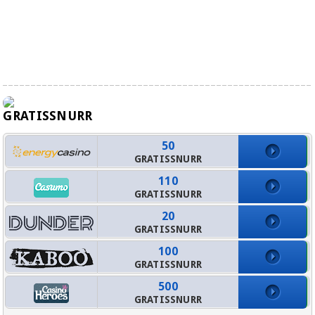
GRATISSNURR
50
GRATISSNURR
110
GRATISSNURR
20
GRATISSNURR
100
GRATISSNURR
500
GRATISSNURR