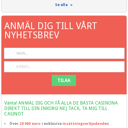
Se alla »
ANMÄL DIG TILL VÅRT
NYHETSBREV
Vänta!
ANMÄL DIG OCH FÅ ALLA DE BÄSTA CASINONA
DIREKT TILL DIN INKORG! NEJ TACK, TA MIG TILL
CASINOT
Över
20 000 euro
i exklusiva
insättningserbjudanden