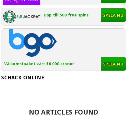
SPELA NU
Upp till 500 free spins
SPELA NU
Välkomstpaket värt 10 000 kronor
SCHACK ONLINE
NO ARTICLES FOUND