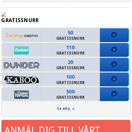
GRATISSNURR
50
GRATISSNURR
110
GRATISSNURR
20
GRATISSNURR
100
GRATISSNURR
500
GRATISSNURR
Se alla »
ANMÄL DIG TILL VÅRT