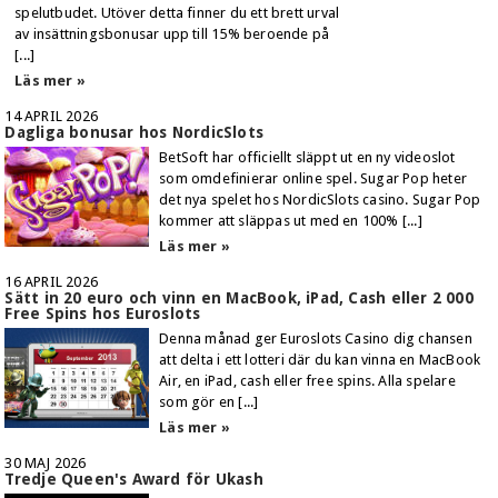
spelutbudet. Utöver detta finner du ett brett urval
av insättningsbonusar upp till 15% beroende på
[...]
Läs mer »
14 APRIL 2026
Dagliga bonusar hos NordicSlots
BetSoft har officiellt släppt ut en ny videoslot
som omdefinierar online spel. Sugar Pop heter
det nya spelet hos NordicSlots casino. Sugar Pop
kommer att släppas ut med en 100% [...]
Läs mer »
16 APRIL 2026
Sätt in 20 euro och vinn en MacBook, iPad, Cash eller 2 000
Free Spins hos Euroslots
Denna månad ger Euroslots Casino dig chansen
att delta i ett lotteri där du kan vinna en MacBook
Air, en iPad, cash eller free spins. Alla spelare
som gör en [...]
Läs mer »
30 MAJ 2026
Tredje Queen's Award för Ukash