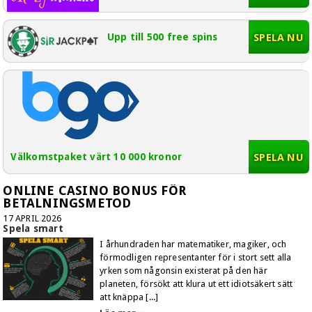
SPELA NU
Upp till 500 free spins
SPELA NU
Välkomstpaket värt 10 000 kronor
ONLINE CASINO BONUS FÖR
BETALNINGSMETOD
17 APRIL 2026
Spela smart
I århundraden har matematiker, magiker, och
förmodligen representanter för i stort sett alla
yrken som någonsin existerat på den här
planeten, försökt att klura ut ett idiotsäkert sätt
att knäppa [...]