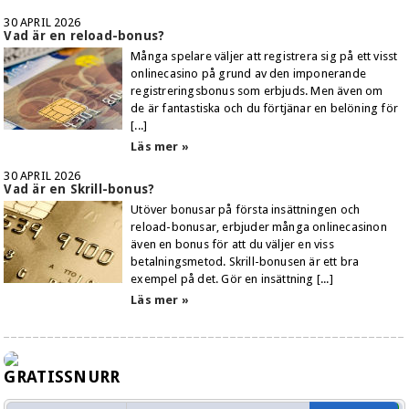
30 APRIL 2026
Vad är en reload-bonus?
Många spelare väljer att registrera sig på ett visst
onlinecasino på grund av den imponerande
registreringsbonus som erbjuds. Men även om
de är fantastiska och du förtjänar en belöning för
[...]
Läs mer »
30 APRIL 2026
Vad är en Skrill-bonus?
Utöver bonusar på första insättningen och
reload-bonusar, erbjuder många onlinecasinon
även en bonus för att du väljer en viss
betalningsmetod. Skrill-bonusen är ett bra
exempel på det. Gör en insättning [...]
Läs mer »
GRATISSNURR