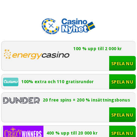
100 % upp till 2 000 kr
SPELA NU
SPELA NU
100% extra och 110 gratisrundor
20 free spins + 200 % insättningsbonus
SPELA NU
SPELA NU
400 % upp till 20 000 kr