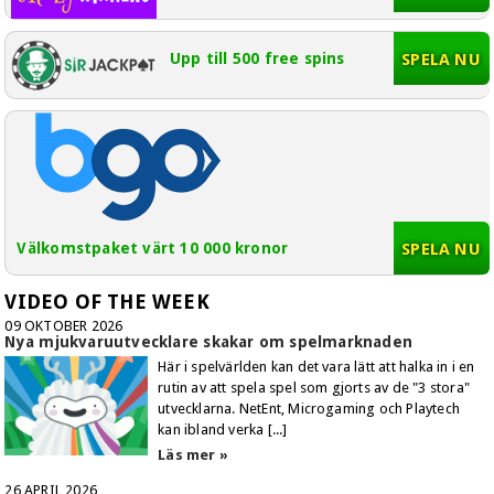
SPELA NU
Upp till 500 free spins
SPELA NU
Välkomstpaket värt 10 000 kronor
VIDEO OF THE WEEK
09 OKTOBER 2026
Nya mjukvaruutvecklare skakar om spelmarknaden
Här i spelvärlden kan det vara lätt att halka in i en
rutin av att spela spel som gjorts av de "3 stora"
utvecklarna. NetEnt, Microgaming och Playtech
kan ibland verka [...]
Läs mer »
26 APRIL 2026