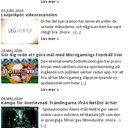
Läs mer »
05 JUNI 2026
LeoJackpot videorecension
En hel del nya casinon har lanserats under de
senaste månaderna, och några av dem har varit
riktigt bra. (more…) [...]
Läs mer »
28 MAJ 2026
Gör dig redo att göra mål med Microgamings Football Star
Den internationella fotbollssäsongen har precis
börjat, med världens största sportturnering på
ingående och publiken värmer redan upp. För att
fira så har Microgaming släppt en lysande ny
spelautomat som heter [...]
Läs mer »
08 MAJ 2026
Kämpa för överlevnad: Främlingarna ifrån NetEnt är här
Spelautomaten Aliens ifrån NetEnt ger säkert
online casino industrin ett likadant lyft som den
ursprungliga filmen gav filmindustrin. (more…)
[...]