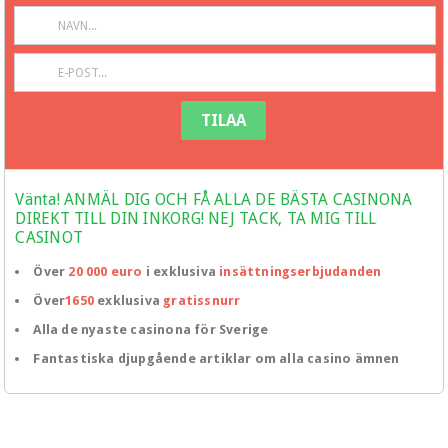
Vänta!
ANMÄL DIG OCH FÅ ALLA DE BÄSTA CASINONA
DIREKT TILL DIN INKORG! NEJ TACK, TA MIG TILL
CASINOT
Över
20 000 euro
i exklusiva
insättningserbjudanden
Över
1650
exklusiva
gratissnurr
Alla de nyaste casinona för Sverige
Fantastiska djupgående artiklar om alla casino ämnen