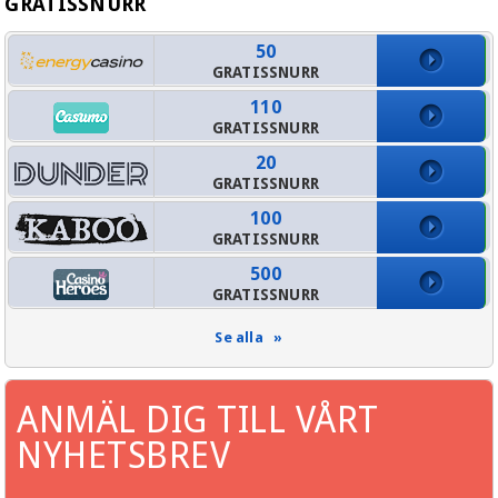
GRATISSNURR
50
GRATISSNURR
110
GRATISSNURR
20
GRATISSNURR
100
GRATISSNURR
500
GRATISSNURR
Se alla »
ANMÄL DIG TILL VÅRT
NYHETSBREV